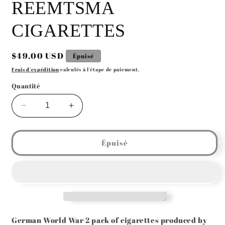
REEMTSMA
CIGARETTES
Prix
$49.00 USD
Épuisé
habituel
Frais d'expédition
calculés à l'étape de paiement.
Quantité
Réduire
Augmenter
la
la
quantité
quantité
de
de
Épuisé
GERMAN
GERMAN
WW2
WW2
WEHRMACHT
WEHRMACHT
REEMTSMA
REEMTSMA
CIGARETTES
CIGARETTES
German World War 2
pack of cigarettes produced by