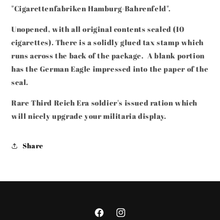
"Cigarettenfabriken Hamburg-Bahrenfeld".
Unopened, with all original contents sealed (10
cigarettes).
There is a solidly glued tax stamp which
runs across the back of the package. A blank portion
has the German Eagle impressed into the paper of the
seal.
Rare Third Reich Era soldier's issued ration which
will nicely upgrade your militaria display.
Share
Facebook
Instagram