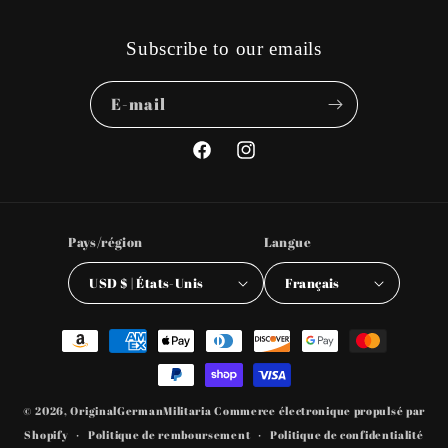
Subscribe to our emails
E-mail
Facebook
Instagram
Pays/région
Langue
USD $ | États-Unis
Français
Moyens
de
paiement
© 2026,
OriginalGermanMilitaria
Commerce électronique propulsé par
Shopify
Politique de remboursement
Politique de confidentialité