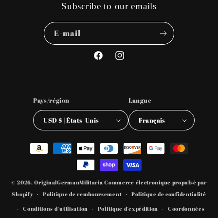
Subscribe to our emails
E-mail
Facebook
Instagram
Pays/région
Langue
USD $ | États-Unis
Français
Moyens
de
paiement
© 2026,
OriginalGermanMilitaria
Commerce électronique propulsé par
Shopify
Politique de remboursement
Politique de confidentialité
Conditions d’utilisation
Politique d’expédition
Coordonnées