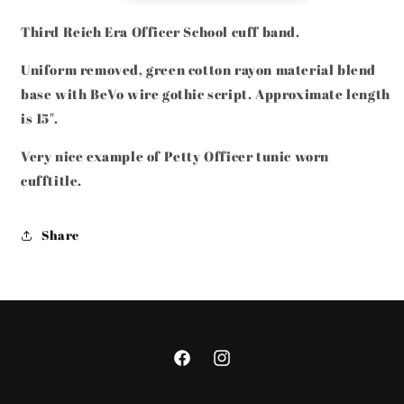
REMOVED
REMOVED
CUFFTITLE
CUFFTITLE
Third Reich Era Officer School cuff band.
BEVO
BEVO
Uniform removed, green cotton rayon material blend
base with BeVo wire gothic script. Approximate length
is 15".
Very nice example of Petty Officer tunic worn
cufftitle.
Share
Facebook
Instagram