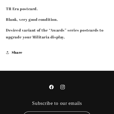
THE
THE
WAR
WAR
TR Era postcard.
MERIT
MERIT
CROSS
CROSS
Blank, very good condition.
W/
W/
SWORDS
SWORDS
Desired variant of the “Awards” series postcards to
POSTCARD
POSTCARD
upgrade your Militaria display.
Share
Facebook
Instagram
Subscribe to our emails