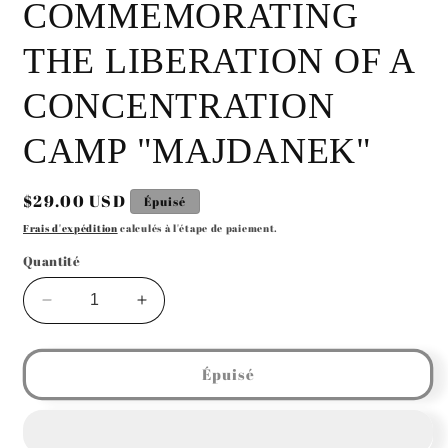
COMMEMORATING
THE LIBERATION OF A
CONCENTRATION
CAMP "MAJDANEK"
Prix
$29.00 USD
Épuisé
habituel
Frais d'expédition
calculés à l'étape de paiement.
Quantité
Réduire
Augmenter
la
la
quantité
quantité
de
de
Épuisé
POLISH
POLISH
POST
POST
WW2
WW2