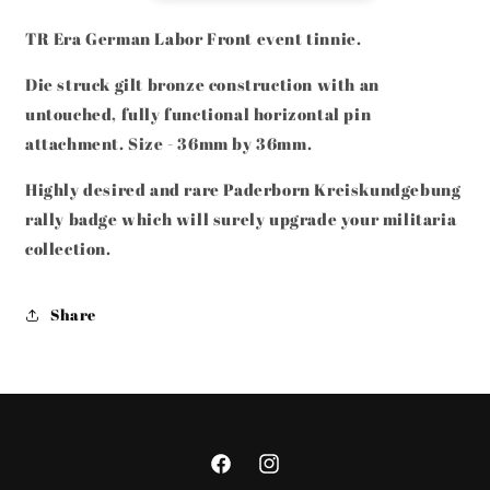
PADERBORN
PADERBORN
DISTRICT
DISTRICT
TR Era German Labor Front event tinnie.
RALLY
RALLY
BADGE
BADGE
Die struck gilt bronze construction with an
untouched, fully functional horizontal pin
attachment. Size - 36mm by 36mm.
Highly desired and rare Paderborn Kreiskundgebung
rally badge which will surely upgrade your militaria
collection.
Share
Facebook
Instagram