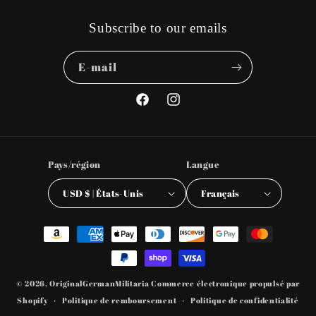
Subscribe to our emails
E-mail
Facebook
Instagram
Pays/région
Langue
USD $ | États-Unis
Français
Moyens
de
paiement
© 2026,
OriginalGermanMilitaria
Commerce électronique propulsé par
Shopify
Politique de remboursement
Politique de confidentialité