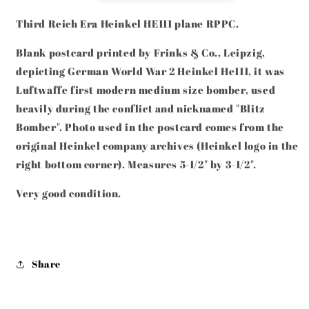
BOMBER
BOMBER
REAL
REAL
Third Reich Era Heinkel HE111 plane RPPC.
PHOTO
PHOTO
POSTACARD
POSTACARD
Blank postcard printed by Frinks & Co., Leipzig,
(RPPC)
(RPPC)
depicting German World War 2 Heinkel He111, it was
Luftwaffe first modern medium size bomber, used
heavily during the conflict and nicknamed "Blitz
Bomber". Photo used in the postcard comes from the
original Heinkel company archives (Heinkel logo in the
right bottom corner). Measures 5-1/2" by 3-1/2".
Very good condition.
Share