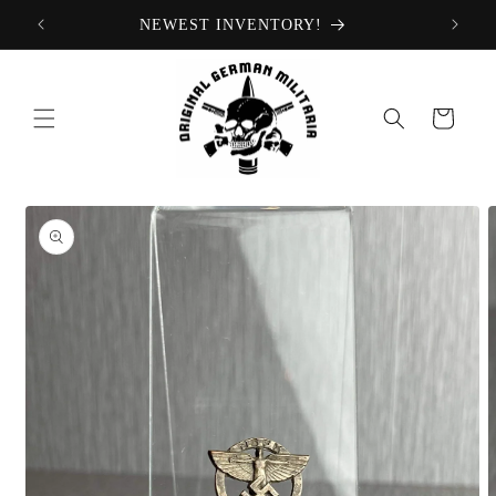
Ir
NEWEST INVENTORY!
directamente
al contenido
Carrito
Ir
directamente
a la
información
del producto