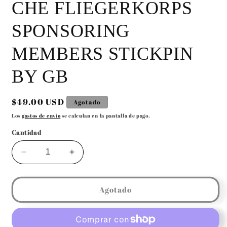
CHE FLIEGERKORPS
SPONSORING
MEMBERS STICKPIN
BY GB
Precio
$49.00 USD
Agotado
habitual
Los
gastos de envío
se calculan en la pantalla de pago.
Cantidad
Reducir
Aumentar
cantidad
cantidad
para
para
GERMAN
GERMAN
Agotado
WW2
WW2
NSFK
NSFK
NATIONALSOZIALISTISCHE
NATIONALSOZIALISTISCHE