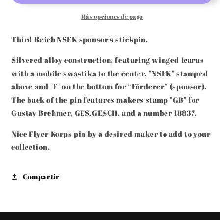
FLIEGERKORPS
FLIEGERKORPS
SPONSORING
SPONSORING
Más opciones de pago
MEMBERS
MEMBERS
STICKPIN
STICKPIN
Third Reich NSFK sponsor's stickpin.
BY
BY
GB
GB
Silvered alloy construction, featuring winged Icarus
with a mobile swastika to the center, "NSFK" stamped
above and "F" on the bottom for
“Förderer” (sponsor).
The back of the pin features makers stamp "GB" for
Gustav Brehmer, GES.GESCH. and a number
18837.
Nice Flyer Korps pin by a desired maker to add to your
collection.
Compartir