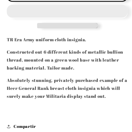
HEER
HEER
GENERAL
GENERAL
BREAST
BREAST
EAGLE
EAGLE
STUNNING!
STUNNING!
TR Era Army uniform cloth insignia.
Constructed out 6 different kinds of metallic bullion
thread, mounted on a green wool base with leather
backing material. Tailor made.
Absolutely stunning, privately purchased example of a
Heer General Rank breast cloth insignia which will
surely make your Militaria display stand out.
Compartir