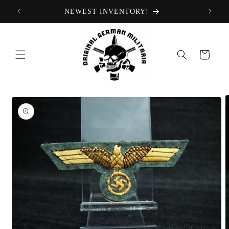
Ir
NEWEST INVENTORY!
directamente
al contenido
Carrito
Ir
directamente
a la
información
del producto