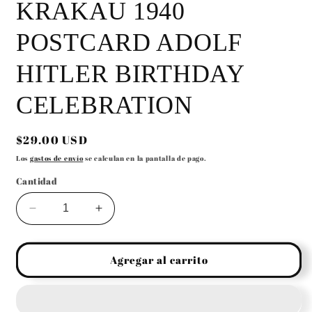
KRAKAU 1940
POSTCARD ADOLF
HITLER BIRTHDAY
CELEBRATION
Precio
$29.00 USD
habitual
Los
gastos de envío
se calculan en la pantalla de pago.
Cantidad
Reducir
Aumentar
cantidad
cantidad
para
para
GERMAN
GERMAN
Agregar al carrito
WW2
WW2
OCCUPIED
OCCUPIED
POLAND
POLAND