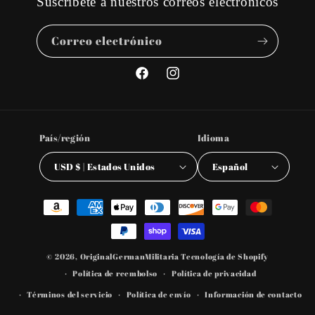
Suscríbete a nuestros correos electrónicos
Correo electrónico
Facebook
Instagram
País/región
Idioma
USD $ | Estados Unidos
Español
Formas
de
pago
© 2026,
OriginalGermanMilitaria
Tecnología de Shopify
Política de reembolso
Política de privacidad
Términos del servicio
Política de envío
Información de contacto