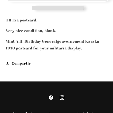
KRAKAU
KRAKAU
1940
1940
POSTCARD
POSTCARD
ADOLF
ADOLF
TR Era postcard.
HITLER
HITLER
BIRTHDAY
BIRTHDAY
Very nice condition, blank.
CELEBRATION
CELEBRATION
Mint A.H. Birthday Generalgouvernement Karaku
1940 postcard for your militaria display.
Compartir
Facebook
Instagram