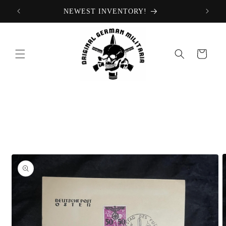
Ir
NEWEST INVENTORY!
directamente
al contenido
Carrito
Ir
directamente
a la
información
del producto