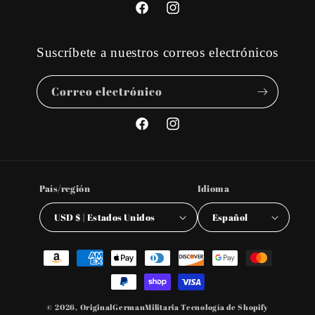
Facebook
Instagram
Suscríbete a nuestros correos electrónicos
Correo electrónico
Facebook
Instagram
País/región
Idioma
USD $ | Estados Unidos
Español
Formas
de
pago
© 2026,
OriginalGermanMilitaria
Tecnología de Shopify