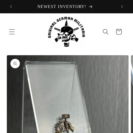
Ir
NEWEST INVENTORY!
directamente
al contenido
Carrito
Ir
directamente
a la
información
del producto